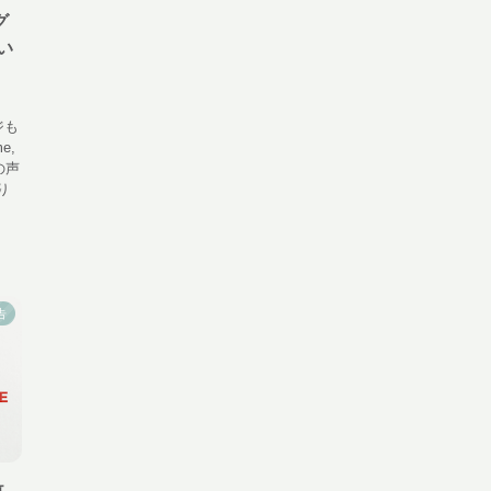
グ
当い
ジも
e,
ぃの声
り
告