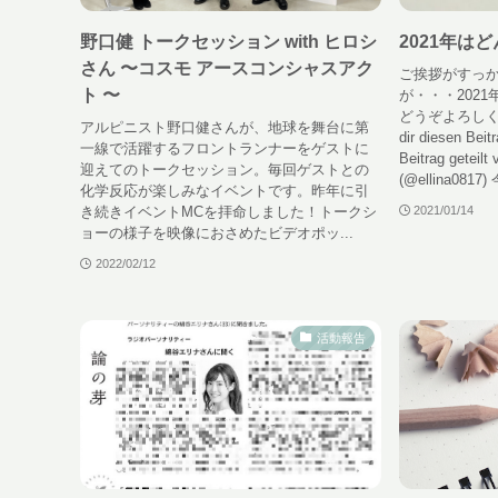
野口健 トークセッション with ヒロシ
2021年は
さん 〜コスモ アースコンシャスアク
ご挨拶がすっ
ト 〜
が・・・202
どうぞよろしく
アルピニスト野口健さんが、地球を舞台に第
dir diesen Bei
一線で活躍するフロントランナーをゲストに
Beitrag getei
迎えてのトークセッション。毎回ゲストとの
(@ellina0817
化学反応が楽しみなイベントです。昨年に引
き続きイベントMCを拝命しました！トークシ
2021/01/14
ョーの様子を映像におさめたビデオポッ...
2022/02/12
活動報告