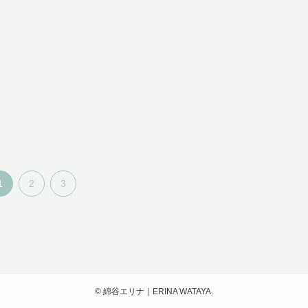
1
2
3
©
綿谷エリナ｜ERINA WATAYA.