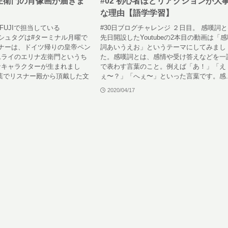
ナ左衛門の肖像画が届きま
#02 初心者ほどリアクションが大
な理由【語学学習】
FUJIで担当している
#30日ブログチャレンジ ２日目。 感嘆詞
（ハッシュタグは#ターミナル月曜で
先日開設したYoutubeの2本目の動画は「
ナーは、ドイツ帰りの皇帝ペン
詞あいうえお」というテーマにしてみまし
ムライのエリナ左衛門というち
た。感嘆詞とは、感情や受け答えなどを一
なキャラクターが生まれまし
で表わす言葉のこと。例えば「あ！」「え
葉でリスナー殿から頂戴した文
ぇ〜？」「へぇ〜」といった言葉です。感..
2020/04/17