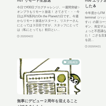
#07 リモート生放送
#06 エリ
した🐧
今日で#30日ブログチャレンジ、一週間突破✨
オンプラもリモート放送！ さてさて・・・今
今年度からFM 
日はJFN系列のOn the Planetの日です。今週
terminal
からリモート放送がスタート。リスナーさん
す♪）の新コー
にとっては３日目ですが、スタッフにとって
ギン、肯定ザ
は（私にとっても）初日とい...
ょっと不思議
た！ ござる言
2020/04/22
を読...
2020/04/21
活動報告
無事にデビュー２周年を迎えること