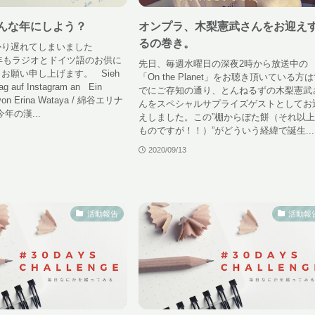
どんな年にしよう？
オンプラ、木梨憲武さんをお迎え
るの巻き。
かり遅れてしまいました
1年もラジオとドイツ語のお供に
先日、毎週水曜日の深夜2時から放送中の
お願い申し上げます。 Sieh
「On the Planet」をお聴き頂いている方
trag auf Instagram an Ein
でにご存知の通り、とんねるずの木梨憲武
lt von Erina Wataya / 綿谷エリナ
んをスペシャルサプライズゲストとしてお
) 今年の漢...
えしました。この”棚からぼた餅（それ以
ものですが！！）”がどういう経緯で誕生...
2020/09/13
活動報告
活動報