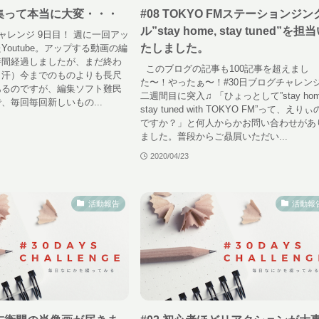
編集って本当に大変・・・
#08 TOKYO FMステーションジン
ル”stay home, stay tuned”を担
チャレンジ 9日目！ 週に一回アッ
たしました。
outube。アップする動画の編
時間経過しましたが、まだ終わ
このブログの記事も100記事を超えまし
（汗）今までのものよりも長尺
た〜！やったぁ〜！#30日ブログチャレン
あるのですが、編集ソフト難民
二週間目に突入♫ 「ひょっとして”stay hom
、毎回毎回新しいもの...
stay tuned with TOKYO FM”って、えり
ですか？」と何人からかお問い合わせがあ
ました。普段からご贔屓いただい...
2020/04/23
活動報告
活動報