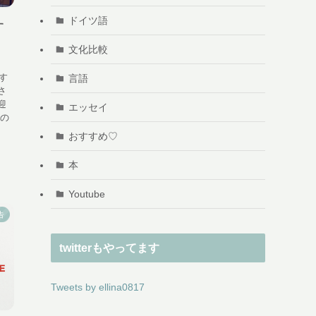
ドイツ語
す
文化比較
はす
言語
さ
迎
エッセイ
上の
おすすめ♡
本
Youtube
告
twitterもやってます
Tweets by ellina0817