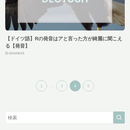
【ドイツ語】Rの発音はアと言った方が綺麗に聞こえ
る【発音】
2015/06/15
1
...
3
4
5